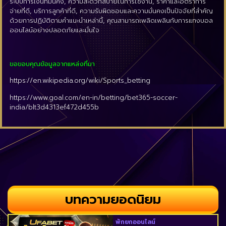
ระบบการเงินที่มั่นคง, ความสะดวกสบายในการใช้งาน, ราคาและอัตราการ
จ่ายที่ดี, บริการลูกค้าที่ดี, ความรับผิดชอบและความมั่นคงเป็นปัจจัยที่สำคัญ
ด้วยการปฏิบัติตามคำแนะนำเหล่านี้, คุณสามารถเพลิดเพลินกับการแทงบอล
ออนไลน์อย่างปลอดภัยและมั่นใจ
ขอขอบคุณข้อมูลจากแหล่งที่มา
https://en.wikipedia.org/wiki/Sports_betting
https://www.goal.com/en-in/betting/bet365-soccer-
india/blt3d4313ef472d455b
บทความยอดนิยม
พักยกออนไลน์