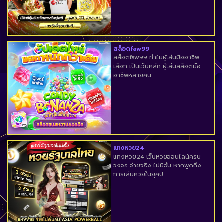
สล็อตfaw99
สล็อตfaw99 ทำไมผู้เล่นมืออาชีพ
เลือก เป็นเว็บหลัก ผู้เล่นสล็อตมือ
อาชีพหลายคน
แทงหวย24
แทงหวย24 เว็บหวยออนไลน์ครบ
วงจร จ่ายจริง ไม่มีอั้น หากพูดถึง
การเล่นหวยในยุคป