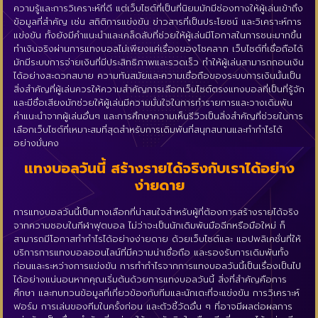
ความรู้และการวิเคราะห์ที่ดี แต่เว็บไซต์ที่เป็นที่นิยมมักมีช่องทางให้ผู้เล่นเข้าถึง
ข้อมูลที่สำคัญ เช่น สถิติการแข่งขัน ข่าวสารที่เป็นประโยชน์ และวิเคราะห์การ
แข่งขัน ทั้งยังมีคำแนะนำและเคล็ดลับที่ช่วยให้ผู้เล่นมีโอกาสในการชนะมากขึ้น
ทำเงินจริงผ่านการแทงบอลไม่เพียงแค่เรื่องของโชคลาภ เว็บไซต์ที่เชื่อถือได้
มักมีระบบการจ่ายเงินที่มีประสิทธิภาพและรวดเร็ว ทำให้ผู้เล่นสามารถถอนเงิน
ได้อย่างสะดวกสบาย ความทันสมัยและความเชื่อถือของระบบการเงินนั้นเป็น
สิ่งสำคัญที่ผู้เล่นควรให้ความสำคัญการเลือกเว็บไซต์ตรงแทงบอลที่เป็นที่รู้จัก
และมีชื่อเสียงมักช่วยให้ผู้เล่นมีความมั่นใจในการทำรายการและวางเดิมพัน
คำแนะนำจากผู้เล่นอื่นๆ และการศึกษาความเห็นรีวิวเป็นสิ่งสำคัญที่ช่วยในการ
เลือกเว็บไซต์ที่เหมาะสมที่สุดสำหรับการเดิมพันที่สนุกสนานและทำกำไรได้
อย่างมั่นคง
แทงบอลวันนี้ สร้างรายได้จริงกับเราได้อย่าง
ง่ายดาย
การแทงบอลวันนี้เป็นทางเลือกที่น่าสนใจสำหรับผู้ที่ต้องการสร้างรายได้จริง
จากความชอบในกีฬาฟุตบอล ไม่ว่าจะเป็นนักเดิมพันมือฉีกหรือมือใหม่ ก็
สามารถมีโอกาสทำกำไรได้อย่างง่ายดาย ด้วยเว็บไซต์และ แอปพลิเคชั่นที่ให้
บริการการแทงบอลออนไลน์ที่มีความน่าเชื่อถือ และรองรับการเดิมพันทั้ง
ก่อนและระหว่างการแข่งขัน การทำกำไรจากการแทงบอลวันนี้เป็นเรื่องเป็นไป
ได้อย่างแน่นอนหากคุณเริ่มต้นด้วยการแทงบอลวันนี้ สิ่งที่สำคัญคือการ
ศึกษา และทบทวนข้อมูลที่เกี่ยวข้องกับทีมและนักเตะที่จะแข่งขัน การวิเคราะห์
ฟอร์ม การเล่นของทีมในครั้งก่อน และตัวชี้วัดอื่น ๆ ที่อาจมีผลต่อผลการ