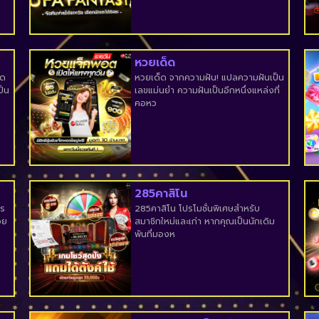
หวยเด็ด
อด
หวยเด็ด จากความฝัน! แปลความฝันเป็น
ป็น
เลขแม่นยำ ความฝันเป็นอีกหนึ่งแหล่งที่
คอหว
285คาสิโน
จร
285คาสิโน โปรโมชั่นพิเศษสำหรับ
วย
สมาชิกใหม่และเก่า หากคุณเป็นนักเดิม
พันที่มองห