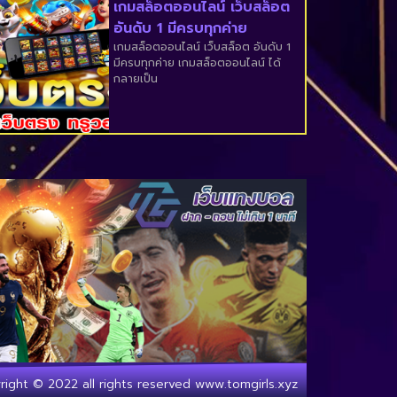
เกมสล็อตออนไลน์ เว็บสล็อต
อันดับ 1 มีครบทุกค่าย
เกมสล็อตออนไลน์ เว็บสล็อต อันดับ 1
มีครบทุกค่าย เกมสล็อตออนไลน์ ได้
กลายเป็น
right © 2022 all rights reserved
www.tomgirls.xyz