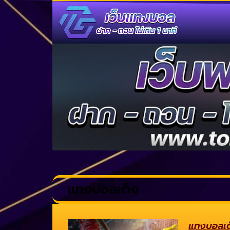
แทงบอลเต็ง
แทงบอลเต