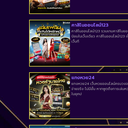
คาสิโนออนไลน์123
คาสิโนออนไลน์123 รวมเกมคาสิโนย
นิยมในเว็บเดียว คาสิโนออนไลน์123 เ
เว็บที
แทงหวย24
แทงหวย24 เว็บหวยออนไลน์ครบวง
จ่ายจริง ไม่มีอั้น หากพูดถึงการเล่นห
ในยุคป