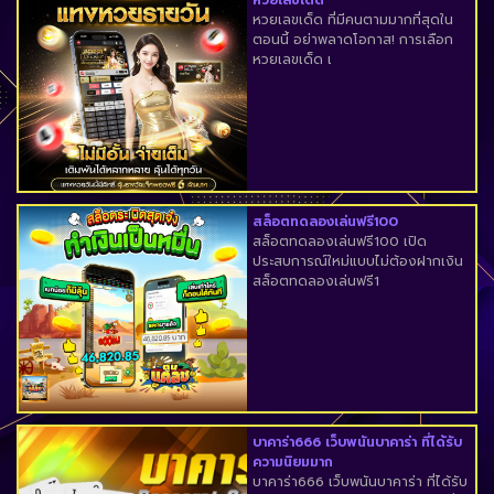
หวยเลขเด็ด
หวยเลขเด็ด ที่มีคนตามมากที่สุดใน
ตอนนี้ อย่าพลาดโอกาส! การเลือก
หวยเลขเด็ด เ
สล็อตทดลองเล่นฟรี100
สล็อตทดลองเล่นฟรี100 เปิด
ประสบการณ์ใหม่แบบไม่ต้องฝากเงิน
สล็อตทดลองเล่นฟรี1
บาคาร่า666 เว็บพนันบาคาร่า ที่ได้รับ
ความนิยมมาก
บาคาร่า666 เว็บพนันบาคาร่า ที่ได้รับ