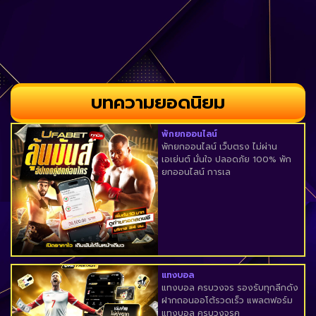
บทความยอดนิยม
พักยกออนไลน์
พักยกออนไลน์ เว็บตรง ไม่ผ่าน
เอเย่นต์ มั่นใจ ปลอดภัย 100% พัก
ยกออนไลน์ การเล
แทงบอล
แทงบอล ครบวงจร รองรับทุกลีกดัง
ฝากถอนออโต้รวดเร็ว แพลตฟอร์ม
แทงบอล ครบวงจรค