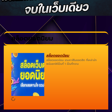
สล็อตยอดนิยม
สล็อตยอดนิยม
สล็อตยอดนิยม เกมคาสิโนยอดฮิต ที่เหล่านัก
พนันยกให้เป็นที่ 1 เป็นที่ทราบ