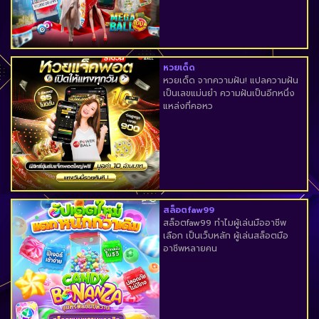
หวยเด็ด
หวยเด็ด จากความฝัน! แปลความฝัน
เป็นเลขแม่นยำ ความฝันเป็นอีกหนึ่ง
แหล่งที่คอหว
สล็อตfaw99
สล็อตfaw99 ทำไมผู้เล่นมืออาชีพ
เลือก เป็นเว็บหลัก ผู้เล่นสล็อตมือ
อาชีพหลายคน