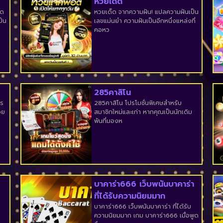
หวยเด็ด
อด
หวยเด็ด จากความฝัน! แปลความฝันเป็น
ป็น
เลขแม่นยำ ความฝันเป็นอีกหนึ่งแหล่งที่
คอหว
285คาสิโน
จร
285คาสิโน โปรโมชั่นพิเศษสำหรับ
วย
สมาชิกใหม่และเก่า หากคุณเป็นนักเดิม
พันที่มองห
บาคาร่า666 เว็บพนันบาคาร่า
ที่ได้รับความนิยมมาก
บาคาร่า666 เว็บพนันบาคาร่า ที่ได้รับ
ความนิยมมาก เกม บาคาร่า666 เมื่อพูด