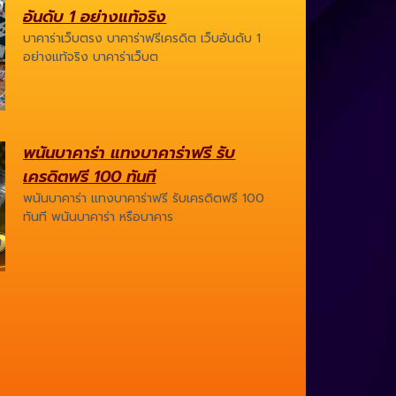
อันดับ 1 อย่างแท้จริง
บาคาร่าเว็บตรง บาคาร่าฟรีเครดิต เว็บอันดับ 1
อย่างแท้จริง บาคาร่าเว็บต
พนันบาคาร่า แทงบาคาร่าฟรี รับ
เครดิตฟรี 100 ทันที
พนันบาคาร่า แทงบาคาร่าฟรี รับเครดิตฟรี 100
ทันที พนันบาคาร่า หรือบาคาร