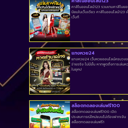
คาสิโนออนไลน์123
คาสิโนออนไลน์123 รวมเกมคาสิโนย
นิยมในเว็บเดียว คาสิโนออนไลน์123 เ
เว็บที
แทงหวย24
แทงหวย24 เว็บหวยออนไลน์ครบวง
จ่ายจริง ไม่มีอั้น หากพูดถึงการเล่นห
ในยุคป
สล็อตทดลองเล่นฟรี100
สล็อตทดลองเล่นฟรี100 เปิด
ประสบการณ์ใหม่แบบไม่ต้องฝากเงิน
สล็อตทดลองเล่นฟรี1