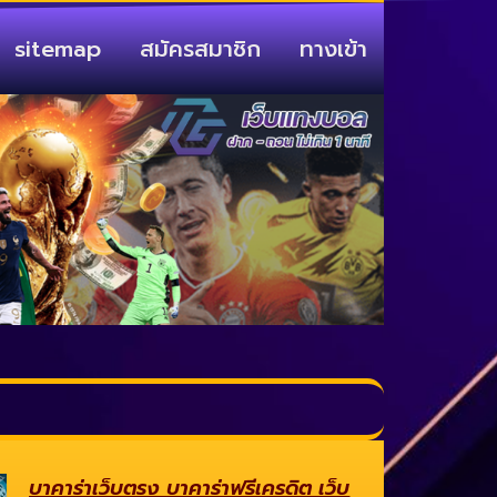
sitemap
สมัครสมาชิก
ทางเข้า
บาคาร่าเว็บตรง บาคาร่าฟรีเครดิต เว็บ