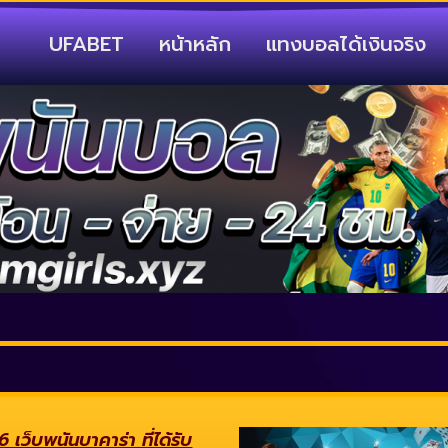
UFABET
หน้าหลัก
แทงบอลได้เงินจริง
 เว็บพนันบาคาร่า ที่ได้รับ