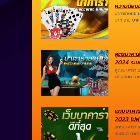
ความนิยม
บาคาร่า666 เว
มาก เกม บาคา
สูตรบาคาร่า
2024 ระบบ
สูตรบาคาร่า เ
ดีทันสมัย บา
แทงบาคาร่า
2023 ไม่ผ่
แทงบาคาร่า เก
เอเย่นต์ บาคา