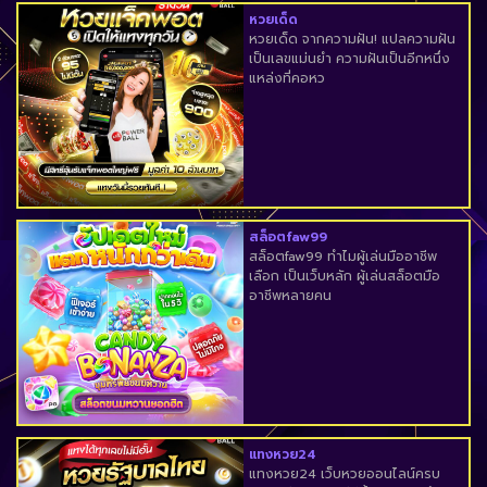
หวยเด็ด
หวยเด็ด จากความฝัน! แปลความฝัน
เป็นเลขแม่นยำ ความฝันเป็นอีกหนึ่ง
แหล่งที่คอหว
สล็อตfaw99
สล็อตfaw99 ทำไมผู้เล่นมืออาชีพ
เลือก เป็นเว็บหลัก ผู้เล่นสล็อตมือ
อาชีพหลายคน
แทงหวย24
แทงหวย24 เว็บหวยออนไลน์ครบ