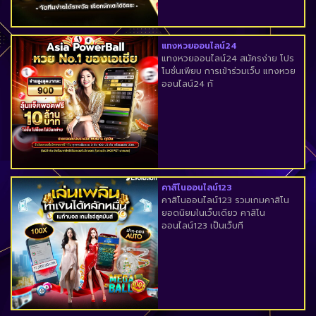
แทงหวยออนไลน์24
แทงหวยออนไลน์24 สมัครง่าย โปร
โมชั่นเพียบ การเข้าร่วมเว็บ แทงหวย
ออนไลน์24 กั
คาสิโนออนไลน์123
คาสิโนออนไลน์123 รวมเกมคาสิโน
ยอดนิยมในเว็บเดียว คาสิโน
ออนไลน์123 เป็นเว็บที