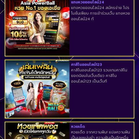
แทงหวยออนไลน์24
แทงหวยออนไลน์24 สมัครง่าย โปร
โมชั่นเพียบ การเข้าร่วมเว็บ แทงหวย
ออนไลน์24 กั
คาสิโนออนไลน์123
คาสิโนออนไลน์123 รวมเกมคาสิโน
ยอดนิยมในเว็บเดียว คาสิโน
ออนไลน์123 เป็นเว็บที
หวยเด็ด
หวยเด็ด จากความฝัน! แปลความฝัน
เป็นเลขแม่นยำ ความฝันเป็นอีกหนึ่ง