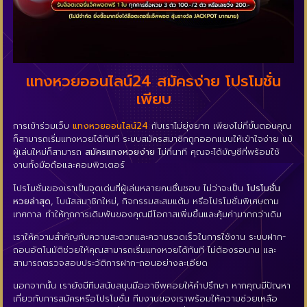
แทงหวยออนไลน์24 สมัครง่าย โปรโมชั่น
เพียบ
การเข้าร่วมเว็บ
แทงหวยออนไลน์24
กับเราไม่ยุ่งยาก เพียงไม่กี่ขั้นตอนคุณ
ก็สามารถเริ่มแทงหวยได้ทันที ระบบสมัครสมาชิกถูกออกแบบให้เข้าใจง่าย แม้
ผู้เล่นใหม่ก็สามารถ
สมัครแทงหวยง่าย
ไม่กี่นาที คุณจะได้บัญชีที่พร้อมใช้
งานทั้งมือถือและคอมพิวเตอร์
โปรโมชั่นของเราเป็นจุดเด่นที่ผู้เล่นหลายคนชื่นชอบ ไม่ว่าจะเป็น
โปรโมชั่น
หวยล่าสุด
, โบนัสสมาชิกใหม่, กิจกรรมสะสมแต้ม หรือโปรโมชั่นพิเศษตาม
เทศกาล ทำให้ทุกการเดิมพันของคุณมีโอกาสเพิ่มขึ้นและคุ้มค่ามากกว่าเดิม
เราให้ความสำคัญกับความสะดวกและความรวดเร็วในการใช้งาน ระบบฝาก-
ถอนอัตโนมัติช่วยให้คุณสามารถเริ่มแทงหวยได้ทันที ไม่ต้องรอนาน และ
สามารถตรวจสอบประวัติการฝาก-ถอนอย่างละเอียด
นอกจากนั้น เรายังมีทีมสนับสนุนมืออาชีพคอยให้คำปรึกษา หากคุณมีปัญหา
เกี่ยวกับการสมัครหรือโปรโมชั่น ทีมงานของเราพร้อมให้ความช่วยเหลือ