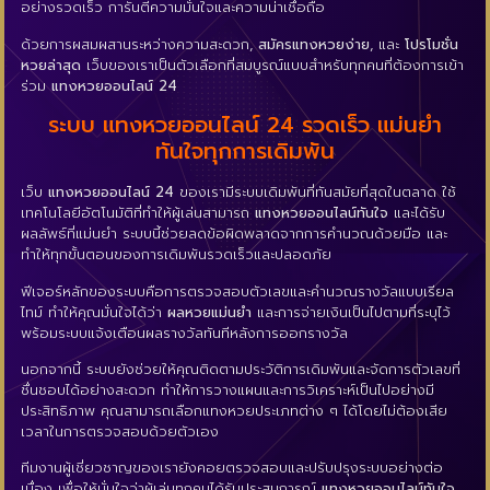
อย่างรวดเร็ว การันตีความมั่นใจและความน่าเชื่อถือ
ด้วยการผสมผสานระหว่างความสะดวก,
สมัครแทงหวยง่าย
, และ
โปรโมชั่น
หวยล่าสุด
เว็บของเราเป็นตัวเลือกที่สมบูรณ์แบบสำหรับทุกคนที่ต้องการเข้า
ร่วม
แทงหวยออนไลน์ 24
ระบบ แทงหวยออนไลน์ 24 รวดเร็ว แม่นยำ
ทันใจทุกการเดิมพัน
เว็บ
แทงหวยออนไลน์ 24
ของเรามีระบบเดิมพันที่ทันสมัยที่สุดในตลาด ใช้
เทคโนโลยีอัตโนมัติที่ทำให้ผู้เล่นสามารถ
แทงหวยออนไลน์ทันใจ
และได้รับ
ผลลัพธ์ที่แม่นยำ ระบบนี้ช่วยลดข้อผิดพลาดจากการคำนวณด้วยมือ และ
ทำให้ทุกขั้นตอนของการเดิมพันรวดเร็วและปลอดภัย
ฟีเจอร์หลักของระบบคือการตรวจสอบตัวเลขและคำนวณรางวัลแบบเรียล
ไทม์ ทำให้คุณมั่นใจได้ว่า
ผลหวยแม่นยำ
และการจ่ายเงินเป็นไปตามที่ระบุไว้
พร้อมระบบแจ้งเตือนผลรางวัลทันทีหลังการออกรางวัล
นอกจากนี้ ระบบยังช่วยให้คุณติดตามประวัติการเดิมพันและจัดการตัวเลขที่
ชื่นชอบได้อย่างสะดวก ทำให้การวางแผนและการวิเคราะห์เป็นไปอย่างมี
ประสิทธิภาพ คุณสามารถเลือกแทงหวยประเภทต่าง ๆ ได้โดยไม่ต้องเสีย
เวลาในการตรวจสอบด้วยตัวเอง
ทีมงานผู้เชี่ยวชาญของเรายังคอยตรวจสอบและปรับปรุงระบบอย่างต่อ
เนื่อง เพื่อให้มั่นใจว่าผู้เล่นทุกคนได้รับประสบการณ์
แทงหวยออนไลน์ทันใจ