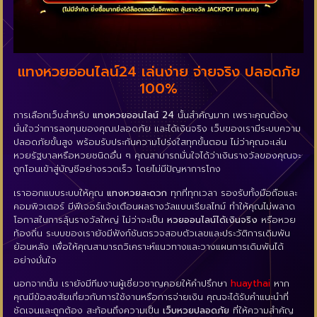
แทงหวยออนไลน์24 เล่นง่าย จ่ายจริง ปลอดภัย
100%
การเลือกเว็บสำหรับ
แทงหวยออนไลน์ 24
นั้นสำคัญมาก เพราะคุณต้อง
มั่นใจว่าการลงทุนของคุณปลอดภัย และได้เงินจริง เว็บของเรามีระบบความ
ปลอดภัยขั้นสูง พร้อมรับประกันความโปร่งใสทุกขั้นตอน ไม่ว่าคุณจะเล่น
หวยรัฐบาลหรือหวยชนิดอื่น ๆ คุณสามารถมั่นใจได้ว่าเงินรางวัลของคุณจะ
ถูกโอนเข้าสู่บัญชีอย่างรวดเร็ว โดยไม่มีปัญหาการโกง
เราออกแบบระบบให้คุณ
แทงหวยสะดวก
ทุกที่ทุกเวลา รองรับทั้งมือถือและ
คอมพิวเตอร์ มีฟีเจอร์แจ้งเตือนผลรางวัลแบบเรียลไทม์ ทำให้คุณไม่พลาด
โอกาสในการลุ้นรางวัลใหญ่ ไม่ว่าจะเป็น
หวยออนไลน์ได้เงินจริง
หรือหวย
ท้องถิ่น ระบบของเรายังมีฟังก์ชันตรวจสอบตัวเลขและประวัติการเดิมพัน
ย้อนหลัง เพื่อให้คุณสามารถวิเคราะห์แนวทางและวางแผนการเดิมพันได้
อย่างมั่นใจ
นอกจากนั้น เรายังมีทีมงานผู้เชี่ยวชาญคอยให้คำปรึกษา
huaythai
หาก
คุณมีข้อสงสัยเกี่ยวกับการใช้งานหรือการจ่ายเงิน คุณจะได้รับคำแนะนำที่
ชัดเจนและถูกต้อง สะท้อนถึงความเป็น
เว็บหวยปลอดภัย
ที่ให้ความสำคัญ