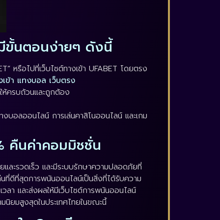
ขั้นตอนง่ายๆ ดังนี้
ET” หรือไปที่เว็บไซต์ทางเข้า UFABET โดยตรง
งเข้า แทงบอล เว็บตรง
ลให้ครบถ้วนและถูกต้อง
แทงบอลออนไลน์ การเล่นคาสิโนออนไลน์ และเกม
 คืนค่าคอมมิชชั่น
ยและรวดเร็ว และมีระบบรักษาความปลอดภัยที่
ดีที่สุดการพนันออนไลน์เป็นสิ่งที่ได้รับความ
เวลา และส่งผลให้มีเว็บไซต์การพนันออนไลน์
วามนิยมสูงสุดในประเทศไทยในขณะนี้