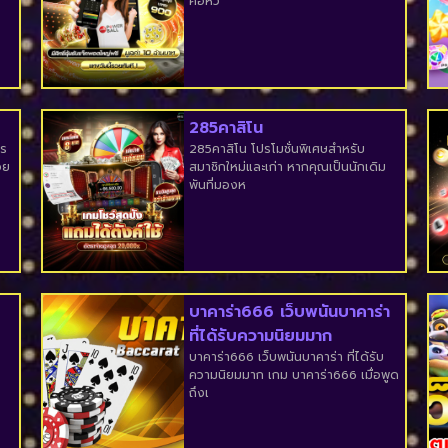
คอหว
285คาสิโน
จร
285คาสิโน โปรโมชั่นพิเศษสำหรับ
วย
สมาชิกใหม่และเก่า หากคุณเป็นนักเดิม
พันที่มองห
บาคาร่า666 เว็บพนันบาคาร่า
ที่ได้รับความนิยมมาก
บาคาร่า666 เว็บพนันบาคาร่า ที่ได้รับ
ความนิยมมาก เกม บาคาร่า666 เมื่อพูด
ถึงเ