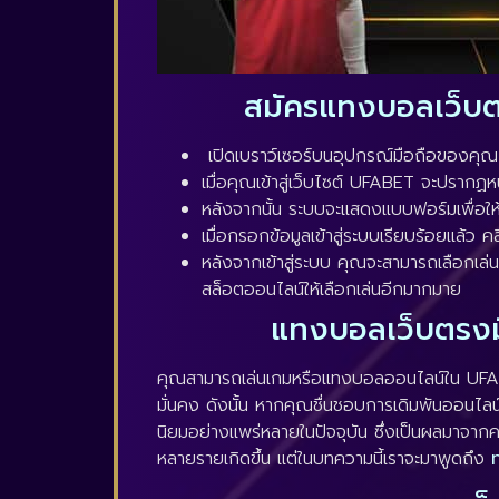
สมัครแทงบอลเว็บตรง
เปิดเบราว์เซอร์บนอุปกรณ์มือถือของคุณ
เมื่อคุณเข้าสู่เว็บไซต์ UFABET จะปรากฏหน้า
หลังจากนั้น ระบบจะแสดงแบบฟอร์มเพื่อให้ค
เมื่อกรอกข้อมูลเข้าสู่ระบบเรียบร้อยแล้ว คล
หลังจากเข้าสู่ระบบ คุณจะสามารถเลือกเ
สล็อตออนไลน์ให้เลือกเล่นอีกมากมาย
แทงบอลเว็บตรงมือ
คุณสามารถเล่นเกมหรือแทงบอลออนไลน์ใน UFABET
มั่นคง ดังนั้น หากคุณชื่นชอบการเดิมพันออนไลน์
นิยมอย่างแพร่หลายในปัจจุบัน ซึ่งเป็นผลมาจาก
หลายรายเกิดขึ้น แต่ในบทความนี้เราจะมาพูดถึง