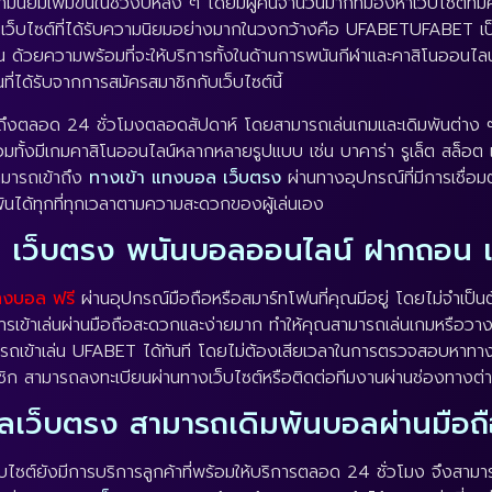
วามนิยมเพิ่มขึ้นในช่วงปีหลัง ๆ โดยมีผู้คนจำนวนมากที่มองหาเว็บไซต์ที่มี
ในเว็บไซต์ที่ได้รับความนิยมอย่างมากในวงกว้างคือ UFABETUFABET เป็
ุกวัน ด้วยความพร้อมที่จะให้บริการทั้งในด้านการพนันกีฬาและคาสิโนออนไ
ที่ได้รับจากการสมัครสมาชิกกับเว็บไซต์นี้
การเข้าถึงตลอด 24 ชั่วโมงตลอดสัปดาห์ โดยสามารถเล่นเกมและเดิมพันต่า
มทั้งมีเกมคาสิโนออนไลน์หลากหลายรูปแบบ เช่น บาคาร่า รูเล็ต สล็อต
นสามารถเข้าถึง
ทางเข้า แทงบอล เว็บตรง
ผ่านทางอุปกรณ์ที่มีการเชื่อมต
มพันได้ทุกที่ทุกเวลาตามความสะดวกของผู้เล่นเอง
เว็บตรง พนันบอลออนไลน์ ฝากถอน แค
ทงบอล ฟรี
ผ่านอุปกรณ์มือถือหรือสมาร์ทโฟนที่คุณมีอยู่ โดยไม่จำเป็นต้
าเล่นผ่านมือถือสะดวกและง่ายมาก ทำให้คุณสามารถเล่นเกมหรือวางเดิมพ
ถเข้าเล่น UFABET ได้ทันที โดยไม่ต้องเสียเวลาในการตรวจสอบหาทางเข้าท
าชิก สามารถลงทะเบียนผ่านทางเว็บไซต์หรือติดต่อทีมงานผ่านช่องทางต่
เว็บตรง สามารถเดิมพันบอลผ่านมือถือ ไ
บไซต์ยังมีการบริการลูกค้าที่พร้อมให้บริการตลอด 24 ชั่วโมง จึงสาม