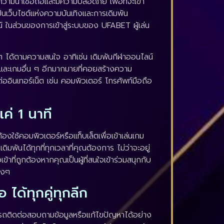
ความน่าเชื่อถือและมีความปลอดภัย เพื่อที่จะเข้า
นเว็บไซต์แห่งความบันเทิงและการเดิมพัน
ลน์ ในส่วนของการเข้าสู่ระบบของ UFABET ผู้เล่น
ง ๆ ได้ตามความสนใจ อาทิเช่น เดิมพันกีฬาออนไลน์
 และเกมอื่น ๆ อีกมากมายที่คอยสร้างความ
่ออินเทอร์เน็ต เช่น คอมพิวเตอร์ โทรศัพท์มือถือ
่ 1 นาที
องใช้คอมพิวเตอร์หรือแท็บเล็ตเพื่อเข้าเล่นเกม
ันได้ทุกที่ทุกเวลาที่คุณต้องการ ไม่ว่าจะอยู่
ี่ถูกต้องหากคุณเป็นผู้ที่สนใจเข้าร่วมสนุกกับ
างๆ
ด้ทุกคู่ทุกลีก
ารถติดต่อสอบถามข้อมูลหรือแก้ไขปัญหาได้อย่าง