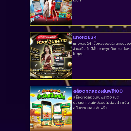
เว็บที
แทงหวย24
แทงหวย24 เว็บหวยออนไลน์ครบวง
จ่ายจริง ไม่มีอั้น หากพูดถึงการเล่นห
ในยุคป
สล็อตทดลองเล่นฟรี100
สล็อตทดลองเล่นฟรี100 เปิด
ประสบการณ์ใหม่แบบไม่ต้องฝากเงิน
สล็อตทดลองเล่นฟรี1