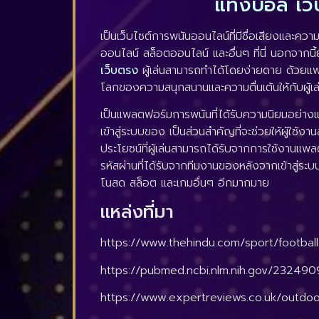
แทงบอล เว็บ
เป็นเว็บไซต์การพนันออนไลน์ที่มีชื่อเสียงและคว
ออนไลน์ สล็อตออนไลน์ และอื่นๆ ที่นี่ นอกจากนี้ย
เว็บตรง
ผู้เล่นสามารถทำได้โดยง่ายดาย ด้วยแพลตฟ
โลกของความสนุกสนานและความตื่นเต้นให้กับผู้เล่
เป็นแพลตฟอร์มการพนันที่ได้รับความนิยมอย่
เข้าสู่ระบบของ เป็นส่วนสำคัญที่จะช่วยให้ผู้ใช้ง
ประโยชน์ที่ผู้เล่นสามารถได้รับจากการใช้งานแพล
รหัสผ่านที่ได้รับจากทีมงานของหลังจากเข้าสู่ระบ
โนสด สล็อต และเกมอื่นๆ อีกมากมาย
เเหล่งที่มา
https://www.thehindu.com/sport/football
https://pubmed.ncbi.nlm.nih.gov/232490
https://www.expertreviews.co.uk/outdo