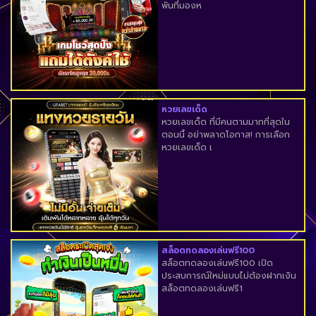
พันที่มองห
หวยเลขเด็ด
หวยเลขเด็ด ที่มีคนตามมากที่สุดใน
ตอนนี้ อย่าพลาดโอกาส! การเลือก
หวยเลขเด็ด เ
สล็อตทดลองเล่นฟรี100
สล็อตทดลองเล่นฟรี100 เปิด
ประสบการณ์ใหม่แบบไม่ต้องฝากเงิน
สล็อตทดลองเล่นฟรี1