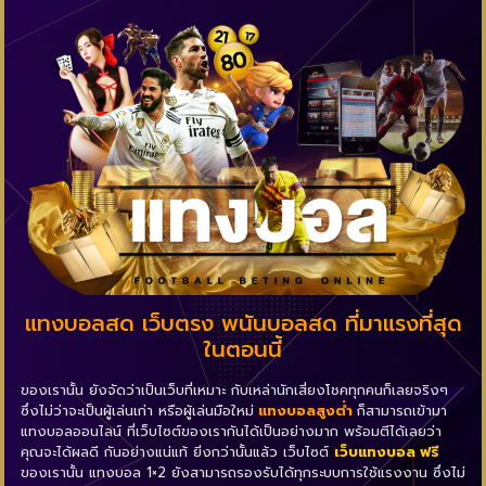
แทงบอลสด เว็บตรง พนันบอลสด ที่มาแรงที่สุด
ในตอนนี้
ของเรานั้น ยังจัดว่าเป็นเว็บที่เหมาะ กับเหล่านักเสี่ยงโชคทุกคนก็เลยจริงๆ
ซึ่งไม่ว่าจะเป็นผู้เล่นเก่า หรือผู้เล่นมือใหม่
แทงบอลสูงต่ำ
ก็สามารถเข้ามา
แทงบอลออนไลน์ ที่เว็บไซต์ของเรากันได้เป็นอย่างมาก พร้อมตีได้เลยว่า
คุณจะได้ผลดี กันอย่างแน่แท้ ยิ่งกว่านั้นแล้ว เว็บไซต์
เว็บแทงบอล ฟรี
ของเรานั้น แทงบอล 1×2 ยังสามารถรองรับได้ทุกระบบการใช้แรงงาน ซึ่งไม่