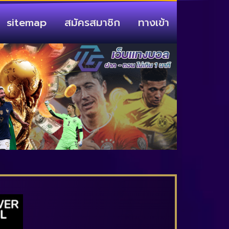
sitemap
สมัครสมาชิก
ทางเข้า