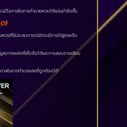
คุณมีโอกาสในการทำนายหวยได้แม่นยำยิ่งขึ้น
ุด!
นหวยที่มีประสบการณ์มักจะมีการใช้สูตรหรือ
มูลจากแหล่งที่เชื่อถือได้และการสอบถามเซียน
กาสในการทำนายเลขที่ถูกต้องได้