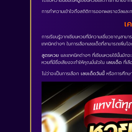
ได้รับความนิยมในหมู่เซียนหวยและการทำนายจากผู
การทำความเข้าใจถึงสถิติการออกผลรางวัลแล
เค
การเรียนรู้จากเซียนหวยที่มีความเชี่ยวชาญสาม
เทคนิคต่างๆ ในการเลือกเลขเด็ดที่สามารถเพิ่มโ
สูตรหวย
และเทคนิคต่างๆ ที่เซียนหวยใช้นั้นมัก
หวยที่มีชื่อเสียงจะทำให้คุณมั่นใจใน
เลขเด็ด
ที่เล
ไม่ว่าจะเป็นการเลือก
เลขเด็ดวันนี้
หรือการศึกษาเ