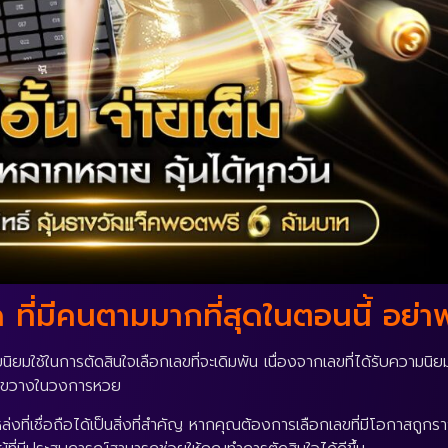
 ที่มีคนตามมากที่สุดในตอนนี้ อย่
่นหวยนิยมใช้ในการตัดสินใจเลือกเลขที่จะเดิมพัน เนื่องจากเลขที่ได้รับคว
้างขวางในวงการหวย
งที่เชื่อถือได้เป็นสิ่งที่สำคัญ หากคุณต้องการเลือกเลขที่มีโอกาสถูกร