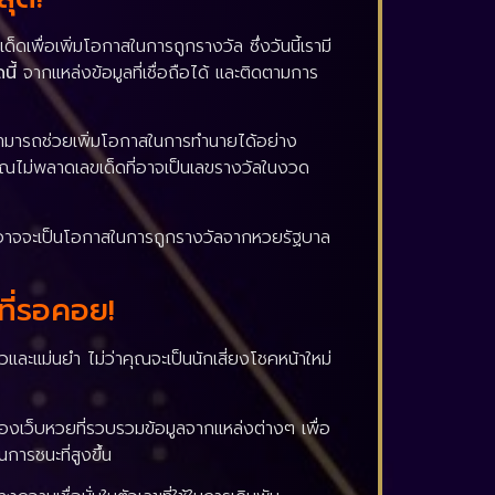
เพื่อเพิ่มโอกาสในการถูกรางวัล ซึ่งวันนี้เรามี
นี้
จากแหล่งข้อมูลที่เชื่อถือได้ และติดตามการ
ด้สามารถช่วยเพิ่มโอกาสในการทำนายได้อย่าง
้คุณไม่พลาดเลขเด็ดที่อาจเป็นเลขรางวัลในงวด
่อาจจะเป็นโอกาสในการถูกรางวัลจากหวยรัฐบาล
ที่รอคอย!
และแม่นยำ ไม่ว่าคุณจะเป็นนักเสี่ยงโชคหน้าใหม่
เว็บหวยที่รวบรวมข้อมูลจากแหล่งต่างๆ เพื่อ
การชนะที่สูงขึ้น