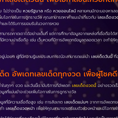
 ไม่ว่าจะเป็น
หวยรัฐบาล
หรือ
หวยออนไลน์
หลายคนมักจะมองหาเลขเด็ด
ยากเพิ่มโอกาสในการถูกรางวัล คุณสามารถหาคำแนะนำเกี่ยวกับ
เลขเด็ดงวด
นยำและได้รับการยอมรับในวงการหวย
สามารถคาดเดาได้อย่างเต็มที่ แต่การศึกษาข้อมูลจากแหล่งที่เชื่อถือไ
่มีความน่าเชื่อถือ เช่น เว็บหวยที่มีการอัพเดทข้อมูลตลอดเวลา จะทำให
ยู่บ่อยๆ ผู้ที่มีความรู้และประสบการณ์จะสามารถแนะนำ
เลขเด็ดวันนี้
ที
็ด อัพเดทเลขเด็ดทุกงวด เพื่อผู้โชคดี
ทำในทุกๆ งวด และวันนี้เรามีบริการที่อัพเดท
เลขเด็ดงวดนี้
อย่างรวดเร็ว
อมูลที่แม่นยำจะช่วยเพิ่มโอกาสในการถูกรางวัล
ูลที่มีความเชื่อถือสูง เช่น การสังเกต
เลขเด็ดแม่นๆ
จากการอัพเดทของ
ัดทำ
เลขเด็ดงวดหน้า
เพื่อให้คุณสามารถเตรียมตัวล่วงหน้าและมีโอกาสใน