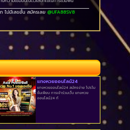
งความเชื่อมั่นในตัวเลขที่ใช้ในการเดิมพัน
 ไม่มีเลขอั้น สมัครเลย
@UFA88SV8
แทงหวยออนไลน์24
แทงหวยออนไลน์24 สมัครง่าย โปรโม
ชั่นเพียบ การเข้าร่วมเว็บ แทงหวย
ออนไลน์24 กั