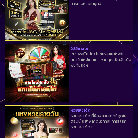
การเล่นหวยในยุคป
285คาสิโน
285คาสิโน โปรโมชั่นพิเศษสำหรับ
สมาชิกใหม่และเก่า หากคุณเป็นนักเดิม
พันที่มองห
หวยเลขเด็ด
หวยเลขเด็ด ที่มีคนตามมากที่สุดใน
ตอนนี้ อย่าพลาดโอกาส! การเลือก
หวยเลขเด็ด เ