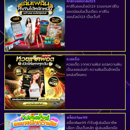
คาสิโนออนไลน์123
คาสิโนออนไลน์123 รวมเกมคาสิโน
ยอดนิยมในเว็บเดียว คาสิโน
ออนไลน์123 เป็นเว็บที
หวยเด็ด
หวยเด็ด จากความฝัน! แปลความฝัน
เป็นเลขแม่นยำ ความฝันเป็นอีกหนึ่ง
แหล่งที่คอหว
สล็อตfaw99
สล็อตfaw99 ทำไมผู้เล่นมืออาชีพ
เลือก เป็นเว็บหลัก ผู้เล่นสล็อตมือ