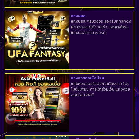
แทงบอล
แทงบอล ครบวงจร รองรับทุกลีกดัง
ฝากถอนออโต้รวดเร็ว แพลตฟอร์ม
แทงบอล ครบวงจรค
แทงหวยออนไลน์24
แทงหวยออนไลน์24 สมัครง่าย โปร
โมชั่นเพียบ การเข้าร่วมเว็บ แทงหวย
ออนไลน์24 กั