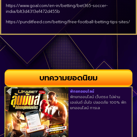
https://www.goal.com/en-in/betting/bet365-soccer-
india/blt3d4313ef472d455b
https://punditfeed.com/betting/free-football-betting-tips-sites/
บทความยอดนิยม
พักยกออนไลน์
พักยกออนไลน์ เว็บตรง ไม่ผ่าน
เอเย่นต์ มั่นใจ ปลอดภัย 100% พัก
ยกออนไลน์ การเล