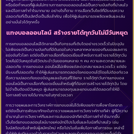
หรือข้อกำหนดที่ผู้เล่นไม่ทราบการแทงบอลออนไลน์เป็นความบันเทิงที่น่าสนใจ
และมีโอกาสทำกำไรมากมาย อย่างไรก็ตาม การเลือกเว็บไซต์ที่มีระบบความ
ปลอดภัยที่เป็นเลิศจึงเป็นสิ่งสำคัญ เพื่อให้ผู้เล่นสามารถเพลิดเพลินและเล่น
อย่างมั่นใจได้ทุกครั้ง
แทงบอลออนไลน์ สร้างรายได้ทุกวันไม่มีวันหยุด
การแทงบอลออนไลน์ได้กลายเป็นกิจกรรมที่เติบโตอย่างรวดเร็วในปัจจุบัน
ไม่เพียงแต่เป็นความบันเทิงที่มีต้นตอในความหลากหลายของทีมบอลและการ
แข่งขันทั่วโลก แต่ยังเป็นทางเลือกที่ยอดเยี่ยมสำหรับการสร้างรายได้ทุกวัน
โดยไม่มีวันหยุดในชีวิตประจำวันของคนหลาย ๆ คน ความสะดวกสบายและ
ปลอดภัย การแทงบอล ออนไลน์ไม่เพียงแต่สะดวกสบายและรวดเร็ว แต่ยัง
มีระบบที่ปลอดภัย ทำให้ผู้เล่นสามารถทดลองโชคของตนได้โดยไม่ต้องกังวล
ถึงความปลอดภัยของข้อมูลและเงินทุนที่ใช้แทง รายได้ทุกวันการแทงบอล
ออนไลน์เป็นทางเลือกที่ยอดเยี่ยมสำหรับผู้ที่ต้องการสร้างรายได้ทุกวัน โดย
ไม่จำเป็นต้องมีวันหยุด ผู้เล่นสามารถลงทุนและแทงบอลได้ตลอดทำให้มี
โอกาสสร้างรายได้มากมายในทุกช่วงเวลา
การวางแผนและการวิเคราะห์การแทงบอลไม่ได้เพียงแค่การพึ่งพาโชคลาภ
แต่ยังเป็นการพัฒนาทักษะในการวางแผนและการวิเคราะห์ทางกีฬา ผู้ที่มีความ
ชำนาญในการวิเคราะห์ทีมและการเล่นของนักกีฬามีโอกาสทำกำไรมากขึ้น
เว็บไซต์แทงบอลออนไลน์บางแห่งมักมีโปรโมชั่นและโบนัสที่น่าสนใจ เช่น
โบนัสต้อนรับสำหรับผู้สมัครใหม่ หรือโปรโมชั่นเพิ่มโอกาสในการชนะ เหล่านี้
ทำให้ผู้เล่นมีแรงจูงใจในการเข้าร่วมและลงทุนในการแทงบอลการเก็งกำไร