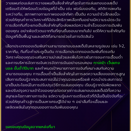
วางแผนก่อนเล่นการวางแผนเป็นสิ่งสำคัญที่สุดในการเล่นแทงบอลสเต็ป
เตรียมตัวให้พร้อมด้วยข้อมูลที่จำเป็น เช่น ฟอร์มของทีม, สถิติการพบกัน
ระหว่างทีม, สภาพทางกายภาพของนักกีฬา เป็นต้น ความเข้าใจลึกลงนี้จะ
ช่วยให้คุณทำการวิเคราะห์ที่มีประสิทธิภาพเลือกทีมอย่างมีความระมัดระวัง
การเลือกทีมที่จะแทงเป็นสิ่งสำคัญที่จะส่งผลต่อความสำเร็จของการเดิมพัน
ของคุณ อย่าเพ้อตัวตนจากทีมที่คุณชื่นชอบมากเกินไป แต่ให้ความสำคัญกับ
ข้อมูลที่เป็นพื้นฐานและสถิติที่สามารถช่วยในการตัดสินใจ
เลือกประเภทของเดิมพันท่านสามารถแทงบอลสเต็ปในหลายรูปแบบ เช่น 1×2,
ราคาทีม, ทีมที่จะทำประตูเป็นต้น การเลือกประเภทของเดิมพันที่ตรงกับ
วิเคราะห์ของคุณจะเสริมความน่าสนใจและเพิ่มโอกาสในการชนะการเอื้อมต่ำ
และการบริหารจัดการเงินควรจัดการเงินอย่างรอบคอบ
ทางเข้า เว็บแทง
บอล ขั้นต่ำ10บาท
และกำหนดเป้าหมายทางการเงินที่เหมาะสมกับความ
สามารถของคุณ การเอื้อมต่ำเป็นสิ่งสำคัญในการลดความเสี่ยงของการสูญ
เสียการเรียนรู้จากประสบการณ์ไม่ว่าคุณจะชนะหรือแพ้ ควรนำประสบการณ์
มาเป็นประโยชน์ในการปรับปรุงวิธีการเล่นของคุณ เรียนรู้จากข้อผิดพลาด
และปรับปรุงความเข้าใจของคุณต่อตลาดการเล่นแทงบอลสเต็ปมีทั้งความ
สนุกและโอกาสทางการเงิน แต่ความรู้และการเตรียมตัวที่ดีนั้นเป็นปัจจัยที่จะ
ช่วยให้คุณก้าวสู่การเป็นมหาเศรษฐีได้ง่าย ๆ อย่าลืมที่จะเอื้อมและ
เพลิดเพลินในทุกตอนของการเดิมพันของคุณ
ขอขอบคุณข้อมูลจากแหล่งที่มา