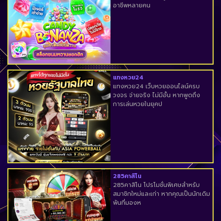
อาชีพหลายคน
แทงหวย24
แทงหวย24 เว็บหวยออนไลน์ครบ
วงจร จ่ายจริง ไม่มีอั้น หากพูดถึง
การเล่นหวยในยุคป
285คาสิโน
285คาสิโน โปรโมชั่นพิเศษสำหรับ
สมาชิกใหม่และเก่า หากคุณเป็นนักเดิม
พันที่มองห